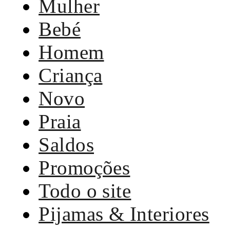
Mulher
Bebé
Homem
Criança
Novo
Praia
Saldos
Promoções
Todo o site
Pijamas & Interiores