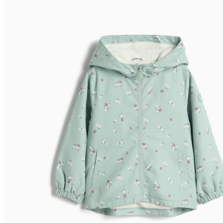
Relevância
Relevância
Preço Crescente
Preço Decrescente
Nome do Produto A - Z
Nome do Produto Z - A
Filtrar