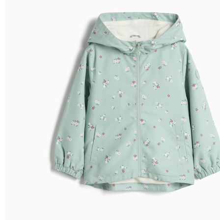
Relevância
Preço Crescente
Preço Decrescente
Nome do Produto A - Z
Nome do Produto Z - A
Filtrar