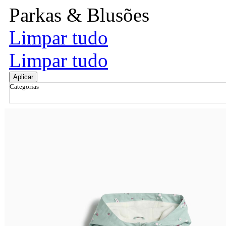
Parkas & Blusões
Limpar tudo
Limpar tudo
Aplicar
Categorias
Ordenar por
Relevância
Relevância
Preço Crescente
Preço Decrescente
Nome do Produto A - Z
Nome do Produto Z - A
Filtrar & Ordenar