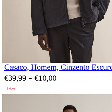
Casaco, Homem, Cinzento Escur
-
€
39,
99
€
10,
00
Saldos