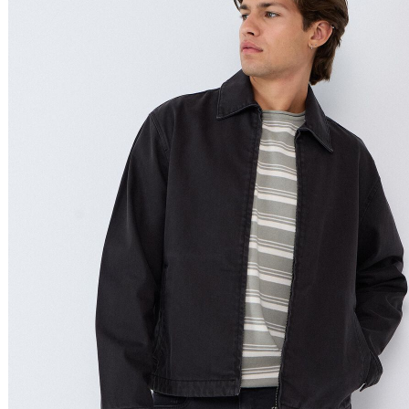
Relevância
Relevância
Preço Crescente
Preço Decrescente
Nome do Produto A - Z
Nome do Produto Z - A
Filtrar