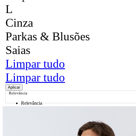
L
Cinza
Parkas & Blusões
Saias
Limpar tudo
Limpar tudo
Aplicar
Relevância
Relevância
Preço Crescente
Preço Decrescente
Nome do Produto A - Z
Nome do Produto Z - A
Ordenar por