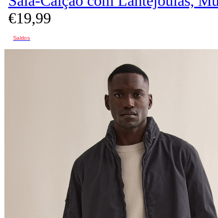
Saia-Calção com Lantejoulas, Mu
€
19,
99
Saldos