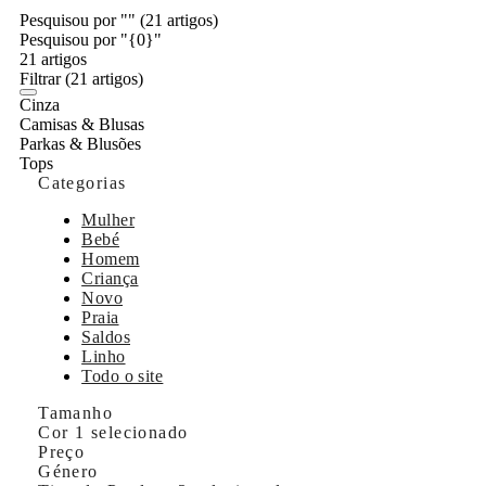
Pesquisou por ""
(21 artigos)
Pesquisou por "{0}"
21 artigos
Filtrar
(21 artigos)
Cinza
Camisas & Blusas
Parkas & Blusões
Tops
Categorias
Mulher
Bebé
Homem
Criança
Novo
Praia
Saldos
Linho
Todo o site
Tamanho
Cor
1 selecionado
Preço
Género