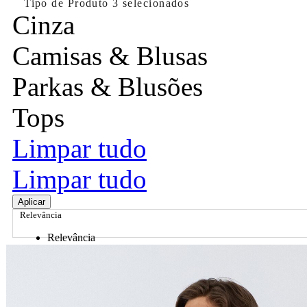
Tipo de Produto
3 selecionados
Cinza
Camisas & Blusas
Parkas & Blusões
Tops
Limpar tudo
Limpar tudo
Aplicar
Relevância
Relevância
Preço Crescente
Preço Decrescente
Nome do Produto A - Z
Nome do Produto Z - A