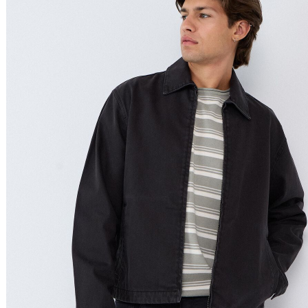
Ordenar por
Relevância
Relevância
Preço Crescente
Preço Decrescente
Nome do Produto A - Z
Nome do Produto Z - A
Filtrar