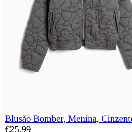
Blusão Bomber, Menina, Cinzent
€
25,
99