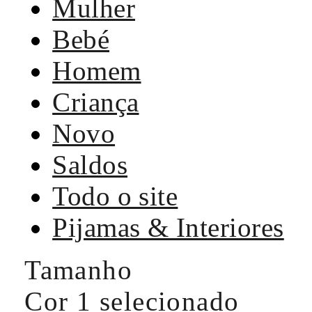
Mulher
Bebé
Homem
Criança
Novo
Saldos
Todo o site
Pijamas & Interiores
Tamanho
Cor
1 selecionado