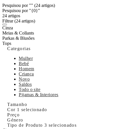
Pesquisou por ""
(24 artigos)
Pesquisou por "{0}"
24 artigos
Filtrar
(24 artigos)
Cinza
Meias & Collants
Parkas & Blusões
Tops
Categorias
Mulher
Bebé
Homem
Criança
Novo
Saldos
Todo o site
Pijamas & Interiores
Tamanho
Cor
1 selecionado
Preço
Género
Tipo de Produto
3 selecionados