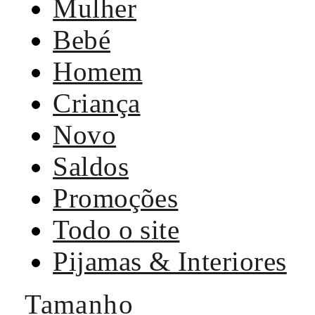
Mulher
Bebé
Homem
Criança
Novo
Saldos
Promoções
Todo o site
Pijamas & Interiores
Tamanho