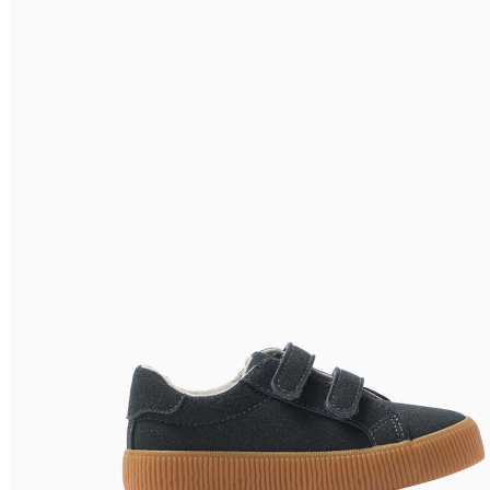
Relevância
Preço Crescente
Preço Decrescente
Nome do Produto A - Z
Nome do Produto Z - A
Filtrar