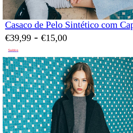
Casaco de Pelo Sintético com Ca
-
€
39,
99
€
15,
00
Saldos