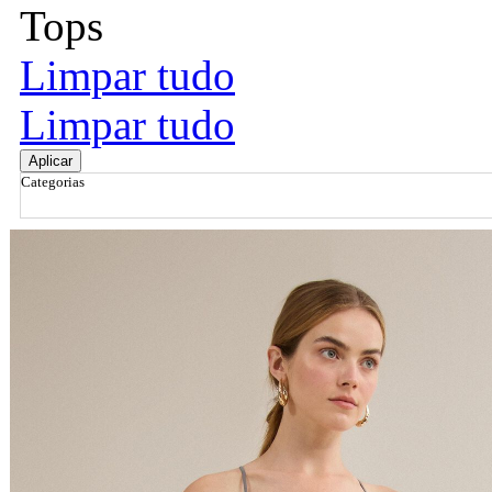
Tops
Limpar tudo
Limpar tudo
Aplicar
Categorias
Ordenar por
Relevância
Relevância
Preço Crescente
Preço Decrescente
Nome do Produto A - Z
Nome do Produto Z - A
Filtrar & Ordenar