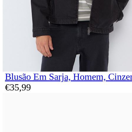
Blusão Em Sarja, Homem, Cinze
€
35,
99