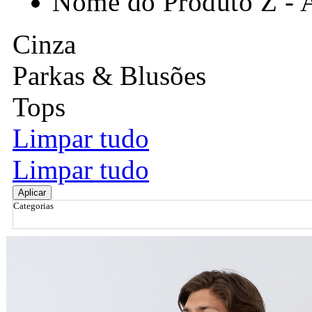
Nome do Produto Z - 
Cinza
Parkas & Blusões
Tops
Limpar tudo
Limpar tudo
Aplicar
Categorias
Ordenar por
Relevância
Relevância
Preço Crescente
Preço Decrescente