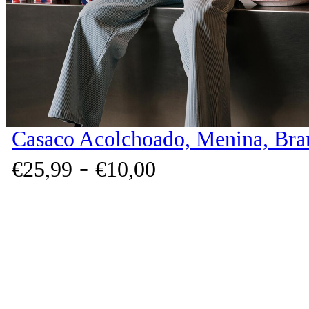
Casaco Acolchoado, Menina, Bra
-
€
25,
99
€
10,
00