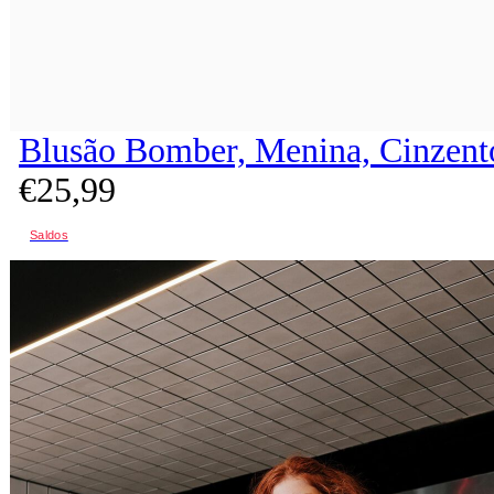
Blusão Bomber, Menina, Cinzent
€
25,
99
Saldos