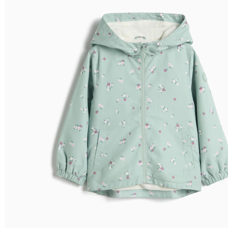
Relevância
Preço Crescente
Preço Decrescente
Nome do Produto A - Z
Nome do Produto Z - A
Filtrar