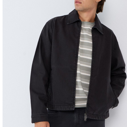
Relevância
Preço Crescente
Preço Decrescente
Nome do Produto A - Z
Nome do Produto Z - A
Filtrar