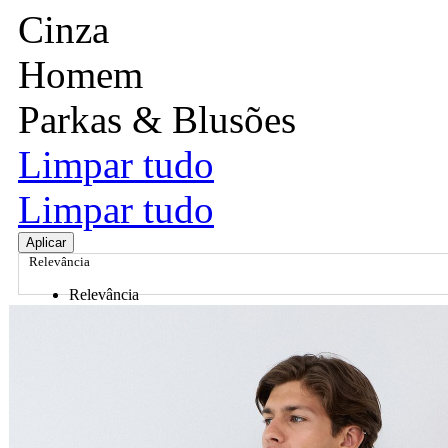
Cinza
Homem
Parkas & Blusões
Limpar tudo
Limpar tudo
Aplicar
Relevância
Relevância
Preço Crescente
Preço Decrescente
Nome do Produto A - Z
Nome do Produto Z - A
Ordenar por
Relevância