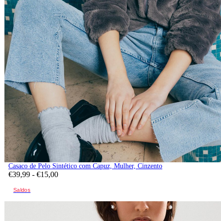
Casaco de Pelo Sintético com Capuz, Mulher, Cinzento
€
39,
99
-
€
15,
00
Saldos