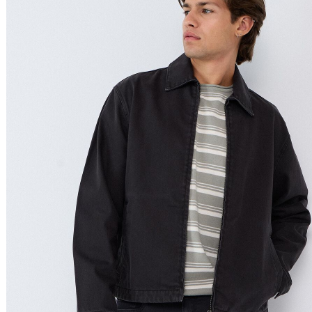
Relevância
Relevância
Preço Crescente
Preço Decrescente
Nome do Produto A - Z
Nome do Produto Z - A
Filtrar