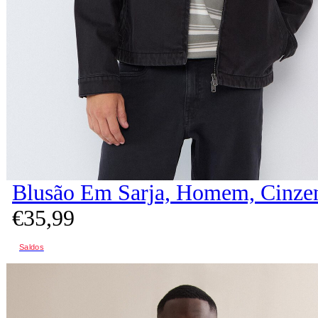
Blusão Em Sarja, Homem, Cinze
€
35,
99
Saldos