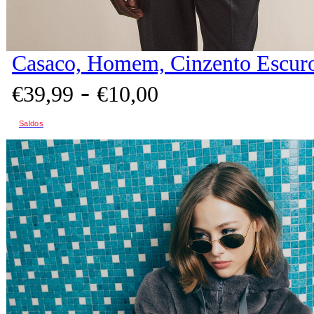
Casaco, Homem, Cinzento Escur
-
€
39,
99
€
10,
00
Saldos