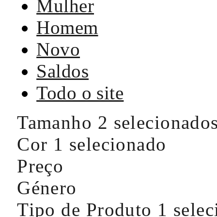
Mulher
Homem
Novo
Saldos
Todo o site
Tamanho
2 selecionado
Cor
1 selecionado
Preço
Género
Tipo de Produto
1 sele