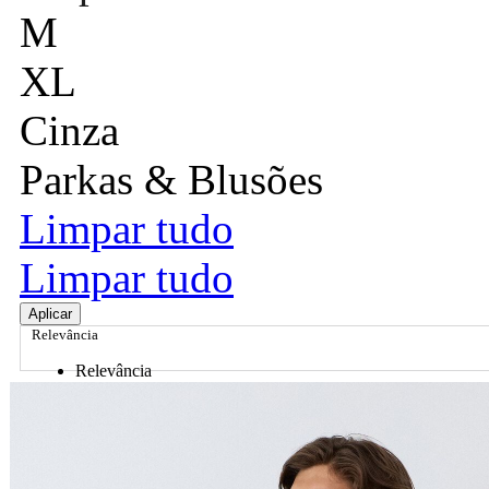
M
XL
Cinza
Parkas & Blusões
Limpar tudo
Limpar tudo
Aplicar
Relevância
Relevância
Preço Crescente
Preço Decrescente
Nome do Produto A - Z
Nome do Produto Z - A
Ordenar por