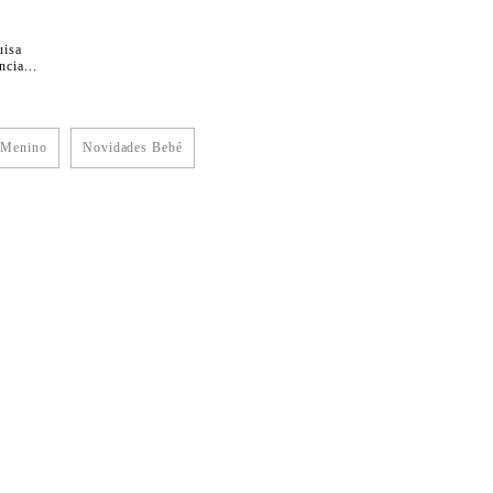
uisa
cia...
 Menino
Novidades Bebé