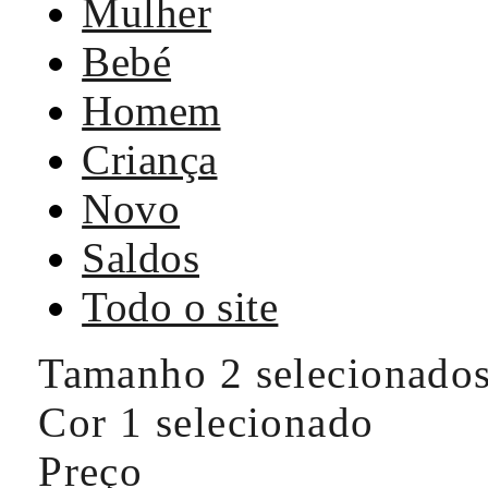
Mulher
Bebé
Homem
Criança
Novo
Saldos
Todo o site
Tamanho
2 selecionado
Cor
1 selecionado
Preço