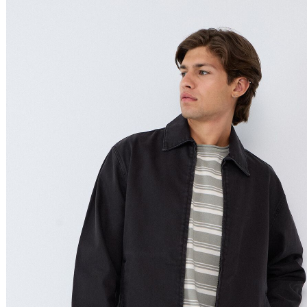
Preço Decrescente
Nome do Produto A - Z
Nome do Produto Z - A
Ordenar por
Relevância
Relevância
Preço Crescente
Preço Decrescente
Nome do Produto A - Z
Nome do Produto Z - A
Filtrar