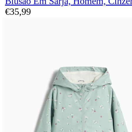
Blusão Em Sarja, Homem, Cinze
€
35,
99