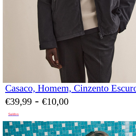
Casaco, Homem, Cinzento Escur
-
€
39,
99
€
10,
00
Saldos