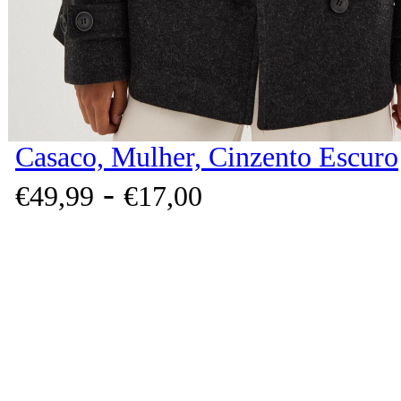
Casaco, Mulher, Cinzento Escuro
-
€
49,
99
€
17,
00