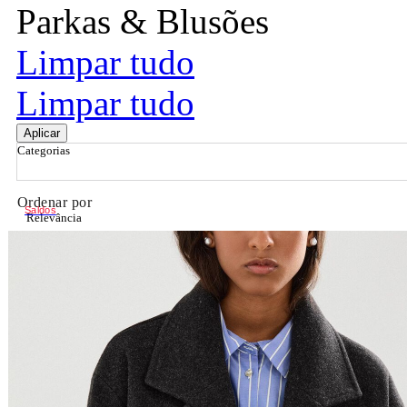
Parkas & Blusões
Limpar tudo
Limpar tudo
Aplicar
Categorias
Ordenar por
Saldos
Relevância
Relevância
Preço Crescente
Preço Decrescente
Nome do Produto A - Z
Nome do Produto Z - A
Filtrar & Ordenar