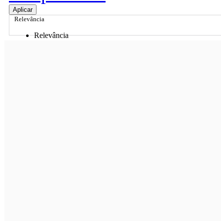
Aplicar
Relevância
Relevância
Preço Crescente
Preço Decrescente
Nome do Produto A - Z
Nome do Produto Z - A
Ordenar por
Relevância
Relevância
Preço Crescente
Preço Decrescente
Nome do Produto A - Z
Nome do Produto Z - A
Filtrar