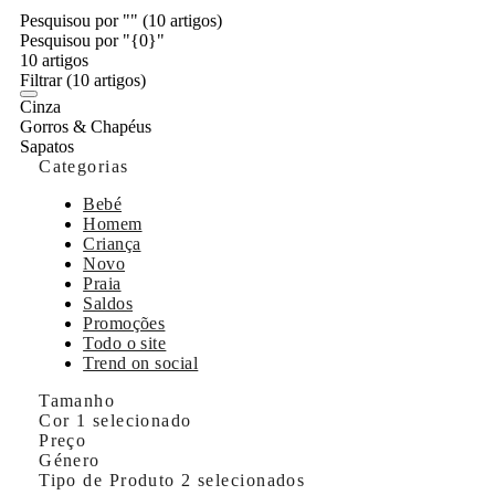
Pesquisou por ""
(10 artigos)
Pesquisou por "{0}"
10 artigos
Filtrar
(10 artigos)
Cinza
Gorros & Chapéus
Sapatos
Categorias
Bebé
Homem
Criança
Novo
Praia
Saldos
Promoções
Todo o site
Trend on social
Tamanho
Cor
1 selecionado
Preço
Género
Tipo de Produto
2 selecionados