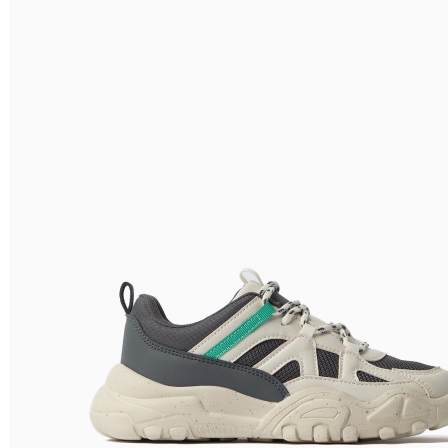
Relevância
Relevância
Preço Crescente
Preço Decrescente
Nome do Produto A - Z
Nome do Produto Z - A
Filtrar