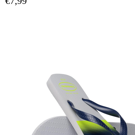
€
7,
99