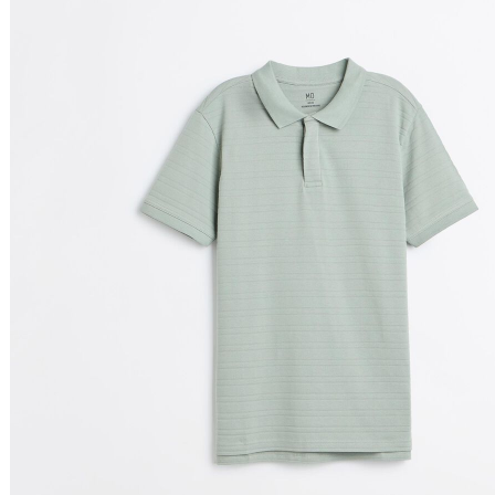
Relevância
Relevância
Preço Crescente
Preço Decrescente
Nome do Produto A - Z
Nome do Produto Z - A
Filtrar