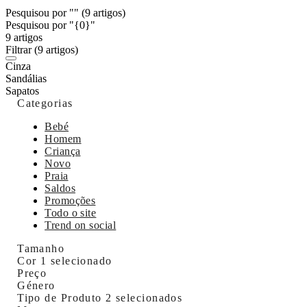
Pesquisou por ""
(9 artigos)
Pesquisou por "{0}"
9 artigos
Filtrar
(9 artigos)
Cinza
Sandálias
Sapatos
Categorias
Bebé
Homem
Criança
Novo
Praia
Saldos
Promoções
Todo o site
Trend on social
Tamanho
Cor
1 selecionado
Preço
Género
Tipo de Produto
2 selecionados