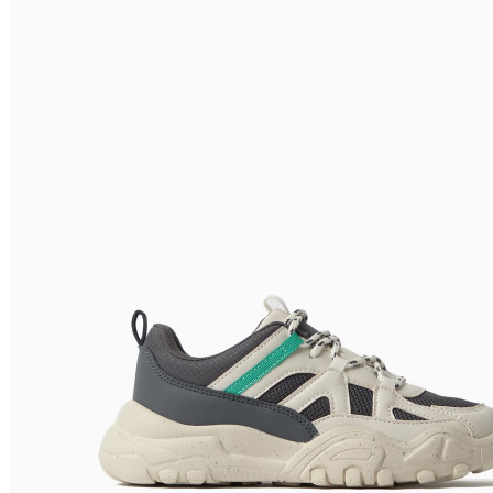
Relevância
Relevância
Preço Crescente
Preço Decrescente
Nome do Produto A - Z
Nome do Produto Z - A
Filtrar