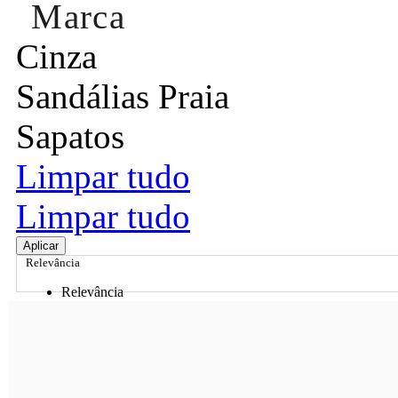
Marca
Cinza
Sandálias Praia
Sapatos
Limpar tudo
Limpar tudo
Aplicar
Relevância
Relevância
Preço Crescente
Preço Decrescente
Nome do Produto A - Z
Nome do Produto Z - A
Ordenar por