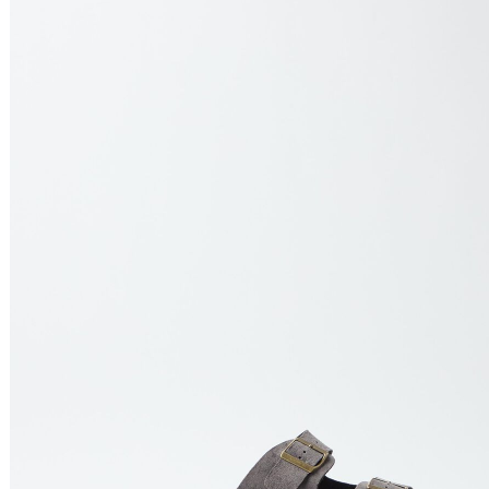
Nome do Produto Z - A
Ordenar por
Relevância
Relevância
Preço Crescente
Preço Decrescente
Nome do Produto A - Z
Nome do Produto Z - A
Filtrar