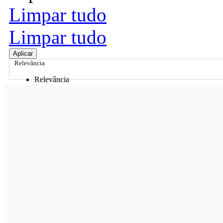
Limpar tudo
Limpar tudo
Aplicar
Relevância
Relevância
Preço Crescente
Preço Decrescente
Nome do Produto A - Z
Nome do Produto Z - A
Ordenar por
Relevância
Relevância
Preço Crescente
Preço Decrescente
Nome do Produto A - Z
Nome do Produto Z - A
Filtrar