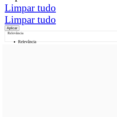
Limpar tudo
Limpar tudo
Aplicar
Relevância
Relevância
Preço Crescente
Preço Decrescente
Nome do Produto A - Z
Nome do Produto Z - A
Ordenar por
Relevância
Relevância
Preço Crescente
Preço Decrescente
Nome do Produto A - Z
Nome do Produto Z - A
Filtrar