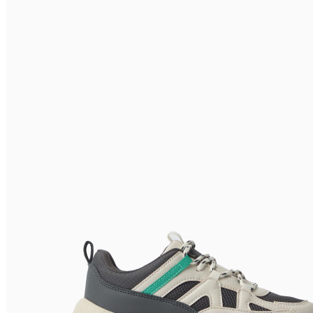
Relevância
Preço Crescente
Preço Decrescente
Nome do Produto A - Z
Nome do Produto Z - A
Filtrar & Ordenar