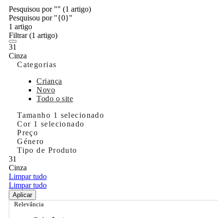
Pesquisou por ""
(1 artigo)
Pesquisou por "{0}"
1 artigo
Filtrar
(1 artigo)
31
Cinza
Categorias
Criança
Novo
Todo o site
Tamanho
1 selecionado
Cor
1 selecionado
Preço
Género
Tipo de Produto
31
Cinza
Limpar tudo
Limpar tudo
Aplicar
Relevância