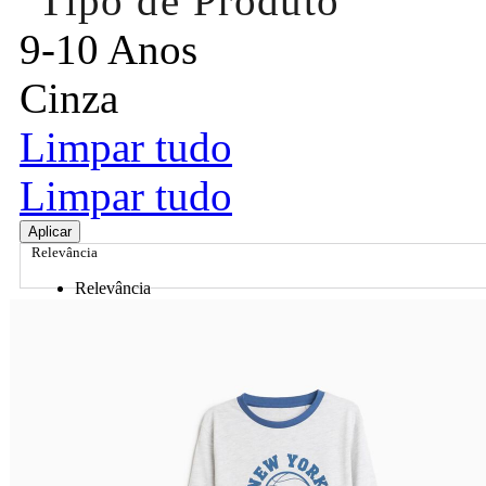
Tipo de Produto
9-10 Anos
Cinza
Limpar tudo
Limpar tudo
Aplicar
Relevância
Relevância
Preço Crescente
Preço Decrescente
Nome do Produto A - Z
Nome do Produto Z - A
Ordenar por
Relevância
Relevância
Preço Crescente