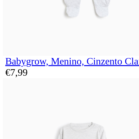
Babygrow, Menino, Cinzento Cla
€
7,
99