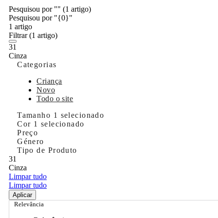
Pesquisou por ""
(1 artigo)
Pesquisou por "{0}"
1 artigo
Filtrar
(1 artigo)
31
Cinza
Categorias
Criança
Novo
Todo o site
Tamanho
1 selecionado
Cor
1 selecionado
Preço
Género
Tipo de Produto
31
Cinza
Limpar tudo
Limpar tudo
Aplicar
Relevância