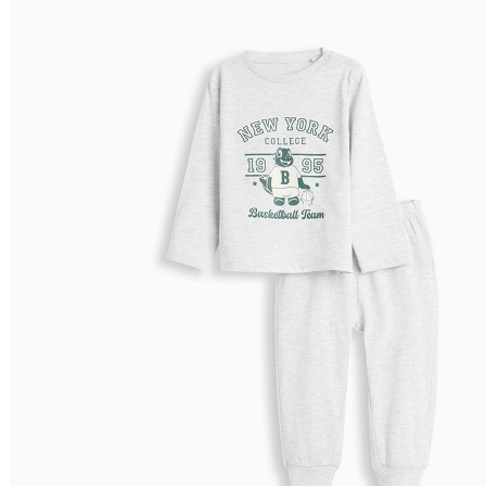
Relevância
Relevância
Preço Crescente
Preço Decrescente
Nome do Produto A - Z
Nome do Produto Z - A
Filtrar