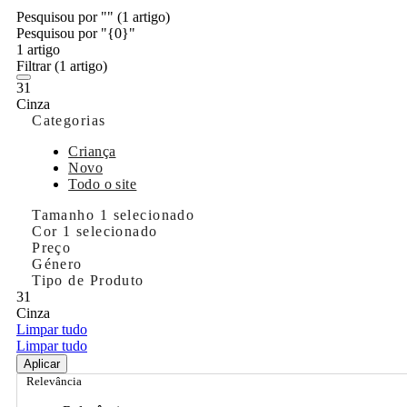
Pesquisou por ""
(1 artigo)
Pesquisou por "{0}"
1 artigo
Filtrar
(1 artigo)
31
Cinza
Categorias
Criança
Novo
Todo o site
Tamanho
1 selecionado
Cor
1 selecionado
Preço
Género
Tipo de Produto
31
Cinza
Limpar tudo
Limpar tudo
Aplicar
Relevância