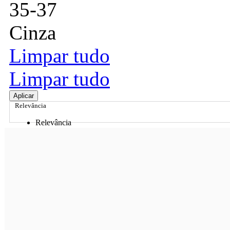
35-37
Cinza
Limpar tudo
Limpar tudo
Aplicar
Relevância
Relevância
Preço Crescente
Preço Decrescente
Nome do Produto A - Z
Nome do Produto Z - A
Ordenar por
Relevância
Relevância
Preço Crescente
Preço Decrescente