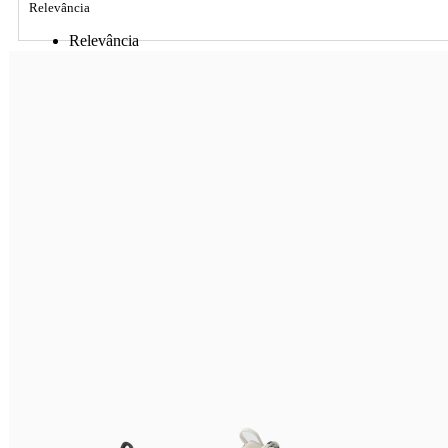
Relevância
Relevância
Preço Crescente
Preço Decrescente
Nome do Produto A - Z
Nome do Produto Z - A
Ordenar por
Relevância
Relevância
Preço Crescente
Preço Decrescente
Nome do Produto A - Z
Nome do Produto Z - A
Filtrar