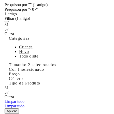
Pesquisou por ""
(1 artigo)
Pesquisou por "{0}"
1 artigo
Filtrar
(1 artigo)
31
37
Cinza
Categorias
Criança
Novo
Todo o site
Tamanho
2 selecionados
Cor
1 selecionado
Preço
Género
Tipo de Produto
31
37
Cinza
Limpar tudo
Limpar tudo
Aplicar