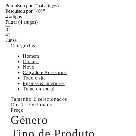
Pesquisou por ""
(4 artigos)
Pesquisou por "{0}"
4 artigos
Filtrar
(4 artigos)
31
41
Cinza
Categorias
Homem
Criança
Novo
Calçado e Acessórios
Todo o site
Pijamas & Interiores
Trend on social
Tamanho
2 selecionados
Cor
1 selecionado
Preço
Género
Tipo de Produto