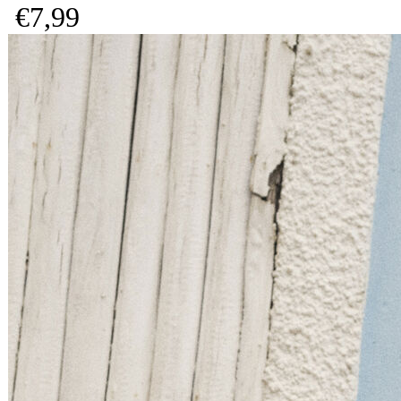
€
7,
99