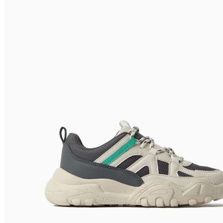
Relevância
Preço Crescente
Preço Decrescente
Nome do Produto A - Z
Nome do Produto Z - A
Filtrar