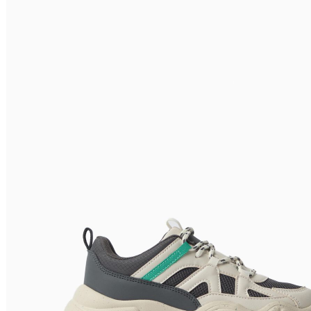
Relevância
Preço Crescente
Preço Decrescente
Nome do Produto A - Z
Nome do Produto Z - A
Filtrar & Ordenar