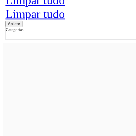
Limpar tudo
Limpar tudo
Aplicar
Categorias
Ordenar por
Relevância
Relevância
Preço Crescente
Preço Decrescente
Nome do Produto A - Z
Nome do Produto Z - A
Filtrar & Ordenar