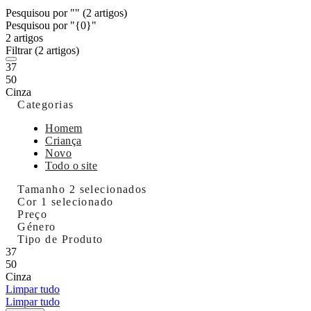
Pesquisou por ""
(2 artigos)
Pesquisou por "{0}"
2 artigos
Filtrar
(2 artigos)
37
50
Cinza
Categorias
Homem
Criança
Novo
Todo o site
Tamanho
2 selecionados
Cor
1 selecionado
Preço
Género
Tipo de Produto
37
50
Cinza
Limpar tudo
Limpar tudo