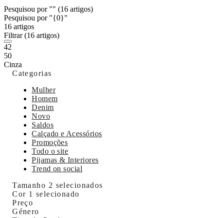
Pesquisou por ""
(16 artigos)
Pesquisou por "{0}"
16 artigos
Filtrar
(16 artigos)
42
50
Cinza
Categorias
Mulher
Homem
Denim
Novo
Saldos
Calçado e Acessórios
Promoções
Todo o site
Pijamas & Interiores
Trend on social
Tamanho
2 selecionados
Cor
1 selecionado
Preço
Género