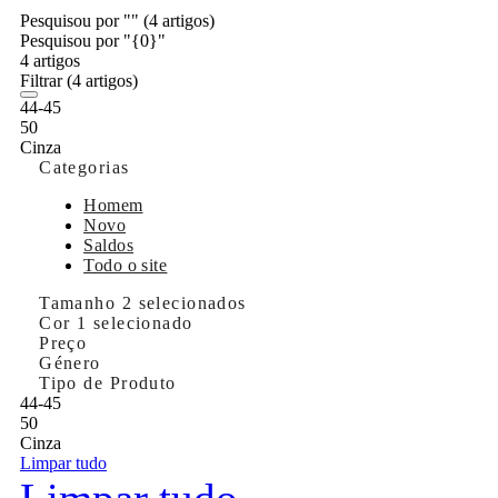
Pesquisou por ""
(4 artigos)
Pesquisou por "{0}"
4 artigos
Filtrar
(4 artigos)
44-45
50
Cinza
Categorias
Homem
Novo
Saldos
Todo o site
Tamanho
2 selecionados
Cor
1 selecionado
Preço
Género
Tipo de Produto
44-45
50
Cinza
Limpar tudo