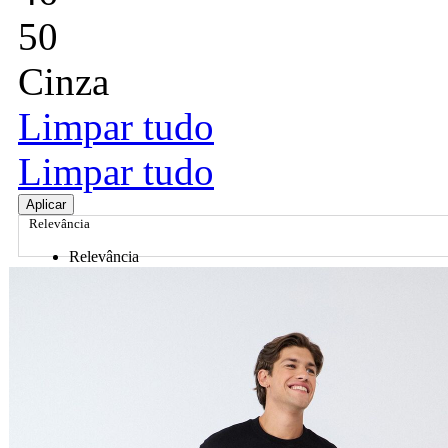
50
Cinza
Limpar tudo
Limpar tudo
Aplicar
Relevância
Relevância
Preço Crescente
Preço Decrescente
Nome do Produto A - Z
Nome do Produto Z - A
Ordenar por
Relevância
Relevância
Preço Crescente