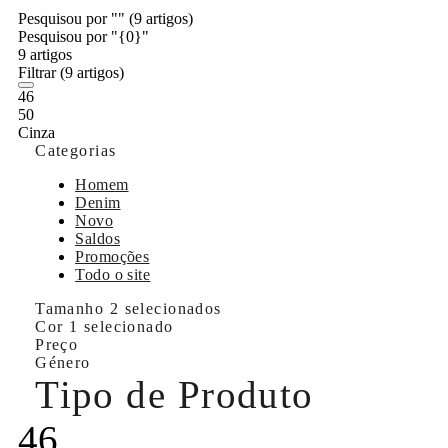
Pesquisou por ""
(9 artigos)
Pesquisou por "{0}"
9 artigos
Filtrar
(9 artigos)
46
50
Cinza
Categorias
Homem
Denim
Novo
Saldos
Promoções
Todo o site
Tamanho
2 selecionados
Cor
1 selecionado
Preço
Género
Tipo de Produto
46