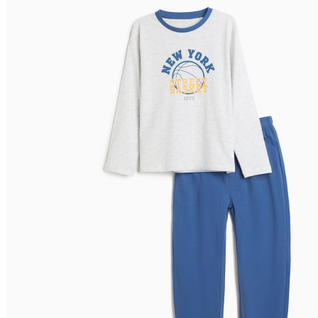
Ordenar por
Relevância
Relevância
Preço Crescente
Preço Decrescente
Nome do Produto A - Z
Nome do Produto Z - A
Filtrar