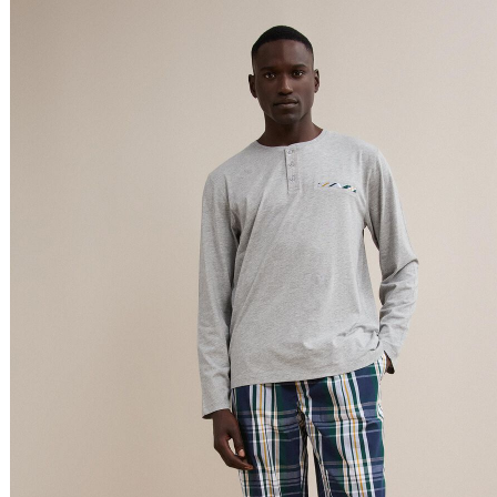
Preço Decrescente
Nome do Produto A - Z
Nome do Produto Z - A
Ordenar por
Relevância
Relevância
Preço Crescente
Preço Decrescente
Nome do Produto A - Z
Nome do Produto Z - A
Filtrar