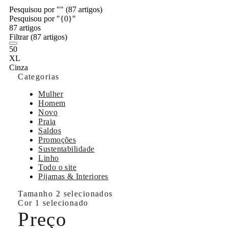
Pesquisou por ""
(87 artigos)
Pesquisou por "{0}"
87 artigos
Filtrar
(87 artigos)
50
XL
Cinza
Categorias
Mulher
Homem
Novo
Praia
Saldos
Promoções
Sustentabilidade
Linho
Todo o site
Pijamas & Interiores
Tamanho
2 selecionados
Cor
1 selecionado
Preço