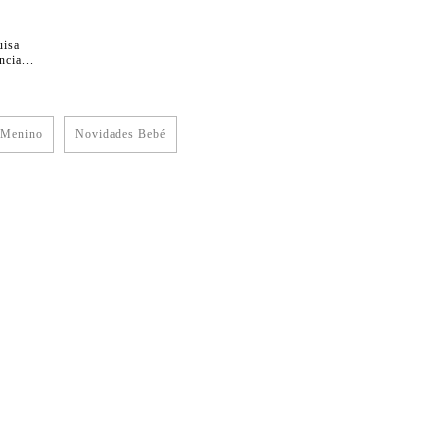
uisa
cia...
 Menino
Novidades Bebé