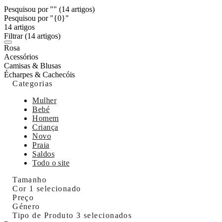
Pesquisou por ""
(14 artigos)
Pesquisou por "{0}"
14 artigos
Filtrar
(14 artigos)
Rosa
Acessórios
Camisas & Blusas
Écharpes & Cachecóis
Categorias
Mulher
Bebé
Homem
Criança
Novo
Praia
Saldos
Todo o site
Tamanho
Cor
1 selecionado
Preço
Género
Tipo de Produto
3 selecionados