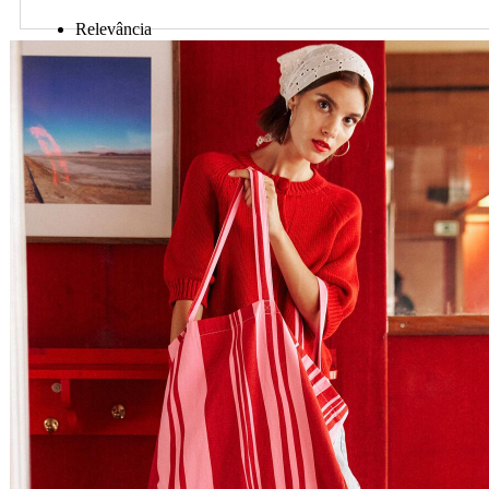
Relevância
Preço Crescente
Preço Decrescente
Nome do Produto A - Z
Nome do Produto Z - A
Ordenar por
Relevância
Relevância
Preço Crescente
Preço Decrescente
Nome do Produto A - Z
Nome do Produto Z - A
Filtrar