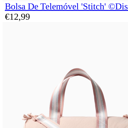
Bolsa De Telemóvel 'Stitch' ©Di
€
12,
99